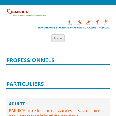
Aller
PAPRICA
Promotion de l'activité physique au cabinet médical
Menu
au
contenu
PROFESSIONNELS
PARTICULIERS
ADULTE
PAPRICA offre les connaissances et savoir-faire