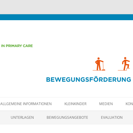
Zum
t médical
Inhalt
ALLGEMEINE INFORMATIONEN
KLEINKINDER
MEDIEN
KON
springen
Zum
Inhalt
UNTERLAGEN
BEWEGUNGSANGEBOTE
EVALUATION
springen
HANDBUCH FÜR FACHLEUTE