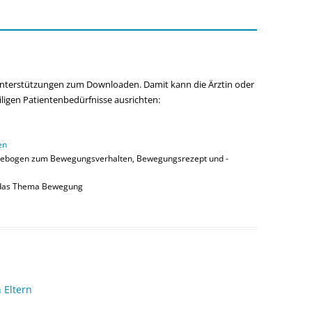
GE
PATIENTENBROSCHÜRE
WEITERE HILFSMITTEL
FACHSPEZFISCHE LINKS
Unterstützungen zum Downloaden. Damit kann die Ärztin oder
eiligen Patientenbedürfnisse ausrichten:
FACHSPEZIFSCHE DOKUMENTE
en
gebogen zum Bewegungsverhalten, Bewegungsrezept und -
das Thema Bewegung
 Eltern