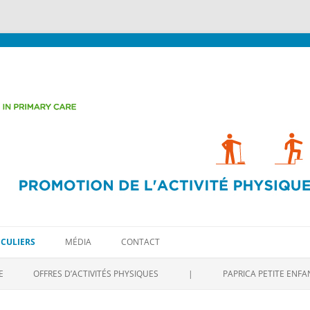
Aller
t médical
au
ICULIERS
MÉDIA
CONTACT
contenu
Aller
au
E
OFFRES D’ACTIVITÉS PHYSIQUES
|
PAPRICA PETITE ENF
contenu