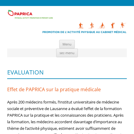
Aller
PAPRICA
Promotion de l'activité physique au cabinet médical
Menu
au
contenu
Aller
sec-menu
au
contenu
EVALUATION
Effet de PAPRICA sur la pratique médicale
Après 200 médecins formés, l’Institut universitaire de médecine
sociale et préventive de Lausanne a évalué l’effet de la formation
PAPRICA sur la pratique et les connaissances des praticiens. Après
la formation, les médecins accordent davantage d’importance au
thème de l’activité physique, estiment avoir suffisamment de