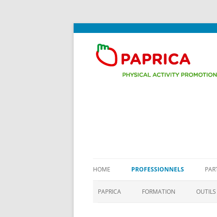
Promotion de l'activité physique au cabine
PAPRICA
HOME
PROFESSIONNELS
PAR
PAPRICA
FORMATION
OUTILS
PROGRAMME
MANU