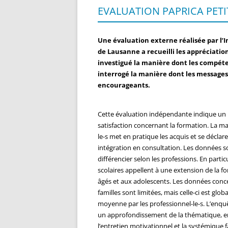
EVALUATION PAPRICA PET
INSCRIPTION
BROCH
OUTIL
Une évaluation externe réalisée par l’I
de Lausanne a recueilli les appréciation
LIENS
investigué la manière dont les compéten
interrogé la manière dont les messages o
DOCUM
encourageants.
Cette évaluation indépendante indique un
satisfaction concernant la formation. La ma
le-s met en pratique les acquis et se déclare 
intégration en consultation. Les données 
différencier selon les professions. En particu
scolaires appellent à une extension de la f
âgés et aux adolescents. Les données conce
familles sont limitées, mais celle-ci est glo
moyenne par les professionnel-le-s. L’enquê
un approfondissement de la thématique, en
l’entretien motivationnel et la systémique f