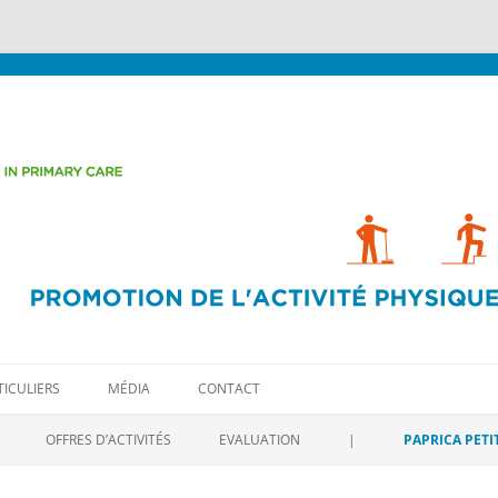
Aller
t médical
au
TICULIERS
MÉDIA
CONTACT
contenu
Aller
au
OFFRES D’ACTIVITÉS
EVALUATION
|
PAPRICA PETI
contenu
EL
PAPRICA PETI