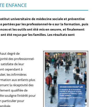
ITE ENFANCE
URE PATIENTS
FORMATION P
S COMPLÉMENTAIRES
OUTILS
nstitut universitaire de médecine sociale et préventive
s portées par les professionnel-le-s sur la formation, puis
 SPÉCIALISÉS
EVALUATION
ces et les outils ont été mis en oeuvre, et finalement
nt été reçus par les familles. Les résultats sont
ENTS SPÉCIALISÉS
 haut degré de
jorité des professionnel-
satisfaite de leur
sont cependant à
lier, les infirmières
ormation aux enfants plus
rnant la réceptivité des
balement qualifiée de
te souligne l’intérêt pour
 particulier pour
amiliale.